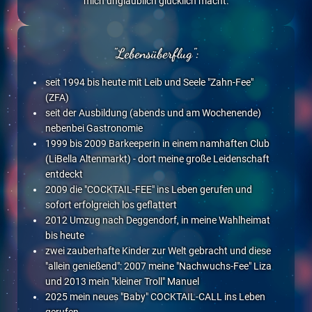
mich unglaublich glücklich macht.
"Lebensüberflug":
seit 1994 bis heute mit Leib und Seele "Zahn-Fee"
(ZFA)
seit der Ausbildung (abends und am Wochenende)
nebenbei Gastronomie
1999 bis 2009 Barkeeperin in einem namhaften Club
(LiBella Altenmarkt) - dort meine große Leidenschaft
entdeckt
2009 die "COCKTAIL-FEE" ins Leben gerufen und
sofort erfolgreich los geflattert
2012 Umzug nach Deggendorf, in meine Wahlheimat
bis heute
zwei zauberhafte Kinder zur Welt gebracht und diese
"allein genießend": 2007 meine "Nachwuchs-Fee" Liza
und 2013 mein "kleiner Troll" Manuel
2025 mein neues "Baby" COCKTAIL-CALL ins Leben