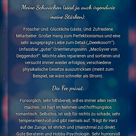
Meine Schwächen (sind ja auch irgendwie
meine Stärken):
Frösche! Und: Glückliche Gäste. Und: Zufriedene
Mitarbeiter. Großer Hang zum Perfektionismus und eine
sehr ausgeprägte Liebe zum Detail („Deeekooo!!!“).
Unfassbar „guter“ Orientierungssinn. „MacGyver von
Deggendorf“. Möchte alles reparieren und sortieren und
versucht immer wieder erfolglos, verschiedene
physikalische Gesetze auszutricksen (meint zum
Beispiel, sie wäre schneller als Strom).
Die Fee privat:
Fürsorglich, sehr hilfsbereit, will es immer allen recht
machen. Ist hart im Nehmen und hoffnungslos
romantisch. Selbstlos, ist sich für nichts zu schade, sehr
temperamentvoll und gibt niemals auf. Trägt ihr Herz
auf der Zunge, ist ehrlich und (manchmal zu) direkt.
Gute Beraterin und Hobby-Psychologin. Sehr humorvoll